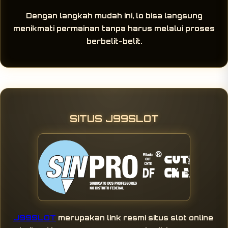
Dengan langkah mudah ini, lo bisa langsung
menikmati permainan tanpa harus melalui proses
berbelit-belit.
SITUS J99SLOT
J99SLOT
merupakan link resmi situs slot online