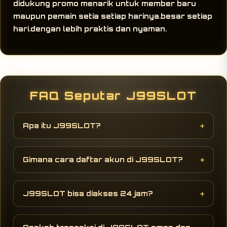
didukung promo menarik untuk member baru
maupun pemain setia setiap harinya.besar setiap
hari.dengan lebih praktis dan nyaman.
FAQ Seputar J99SLOT
Apa itu J99SLOT?
J99SLOT adalah platform hiburan online yang
hadir dengan konsep modern, gameplay seru,
Gimana cara daftar akun di J99SLOT?
dan tampilan yang user-friendly. Cocok buat
kamu yang cari pengalaman main yang praktis,
Daftarnya gampang banget. Tinggal isi data
cepat, dan anti ribet.
dasar seperti username, password, dan nomor
J99SLOT bisa diakses 24 jam?
aktif, lalu akun kamu langsung siap digunakan.
Prosesnya cepat, simpel, dan bisa dilakukan
Yes, full online 24/7 nonstop. Jadi kapan pun
lewat HP maupun desktop.
mood main datang — pagi, siang, atau tengah