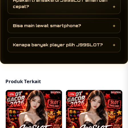
Apakah transaksi di J99SLOT aman dan
malam — platform tetap ready tanpa batas
cepat?
waktu.
Tentu. J99SLOT mendukung sistem transaksi
modern dengan proses deposit dan withdraw
Bisa main lewat smartphone?
yang dirancang cepat, praktis, dan aman supaya
pengalaman bermain makin nyaman.
Pastinya bisa. J99SLOT sudah mobile-friendly,
jadi kamu bisa akses langsung lewat Android
Kenapa banyak player pilih J99SLOT?
maupun iPhone tanpa perlu install aplikasi
tambahan.
Karena tampilannya clean, aksesnya ngebut,
pilihan gamenya variatif, dan customer support
selalu standby bantu kapan aja. Vibes main jadi
lebih santai tapi tetap seru maksimal.
Produk Terkait
-2%
-1%