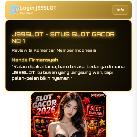
Login J99SLOT
Info
Verified
J99SLOT - SITUS SLOT GACOR
NO 1
Review & Komentar Member Indonesia
Kevin Mahendra
"Saya nggak terlalu peduli promo besar, yang
penting konsisten. Di J99SLOT sejauh ini
ritmenya enak, nggak bikin was-was setiap
transaksi."