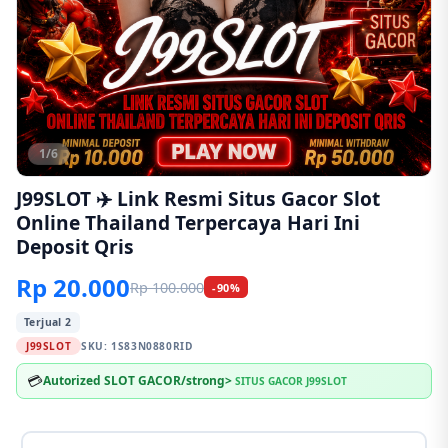
1/6
J99SLOT ✈️ Link Resmi Situs Gacor Slot
Online Thailand Terpercaya Hari Ini
Deposit Qris
Rp 20.000
Rp 100.000
-90%
Terjual 2
J99SLOT
SKU:
1S83N0880RID
💳
Autorized SLOT GACOR/strong>
SITUS GACOR J99SLOT