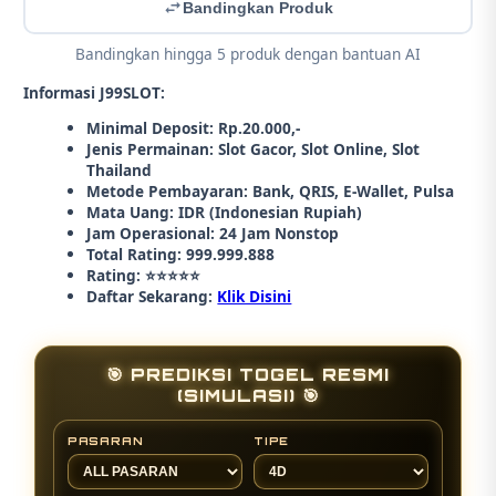
Bandingkan Produk
Bandingkan hingga 5 produk dengan bantuan AI
Informasi J99SLOT:
Minimal Deposit: Rp.20.000,-
Jenis Permainan: Slot Gacor, Slot Online, Slot
Thailand
Metode Pembayaran: Bank, QRIS, E-Wallet, Pulsa
Mata Uang: IDR (Indonesian Rupiah)
Jam Operasional: 24 Jam Nonstop
Total Rating: 999.999.888
Rating: ⭐⭐⭐⭐⭐
Daftar Sekarang:
Klik Disini
🎯 PREDIKSI TOGEL RESMI
(SIMULASI) 🎯
PASARAN
TIPE