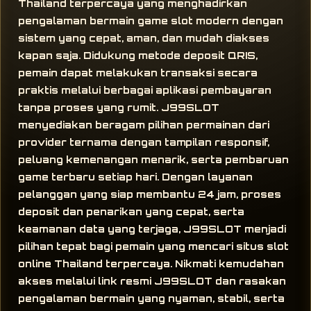
Thailand terpercaya yang menghadirkan
pengalaman bermain game slot modern dengan
sistem yang cepat, aman, dan mudah diakses
kapan saja. Didukung metode deposit QRIS,
pemain dapat melakukan transaksi secara
praktis melalui berbagai aplikasi pembayaran
tanpa proses yang rumit. J99SLOT
menyediakan beragam pilihan permainan dari
provider ternama dengan tampilan responsif,
peluang kemenangan menarik, serta pembaruan
game terbaru setiap hari. Dengan layanan
pelanggan yang siap membantu 24 jam, proses
deposit dan penarikan yang cepat, serta
keamanan data yang terjaga, J99SLOT menjadi
pilihan tepat bagi pemain yang mencari situs slot
online Thailand terpercaya. Nikmati kemudahan
akses melalui link resmi J99SLOT dan rasakan
pengalaman bermain yang nyaman, stabil, serta