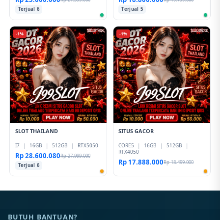
Terjual 6
Terjual 5
-1%
-1%
SLOT THAILAND
SITUS GACOR
I7
|
16GB
|
512GB
|
RTX5050
CORE5
|
16GB
|
512GB
|
RTX4050
Rp 28.600.080
Rp 27.999.000
Rp 17.888.000
Rp 18.499.000
Terjual 6
BUTUH BANTUAN?